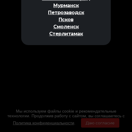
Мурманск
Петрозаводск
Псков
Смоленск
Стерлитамак
Мы используем файлы cookie и рекомендательные
технологии. Продолжив работу с сайтом, вы соглашаетесь с
Политика конфиденциальности
.
Даю согласие
Главная
Фильмы
Расписание
Меню