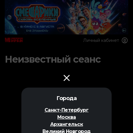
Личный кабинет
Неизвестный сеанс
Города
Санкт-Петербург
Москва
Архангельск
Великий Новгород