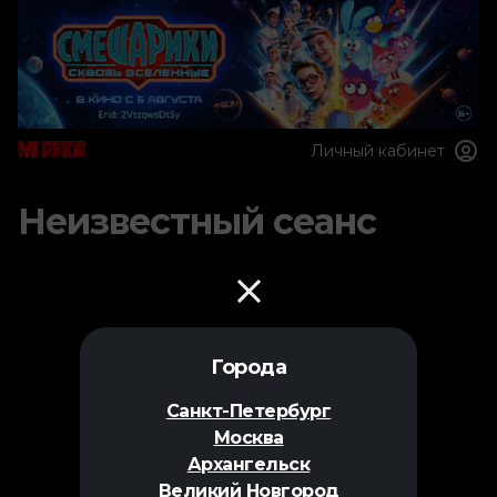
Личный кабинет
Неизвестный сеанс
Города
Санкт-Петербург
Москва
Архангельск
Великий Новгород