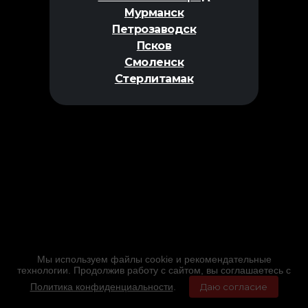
Мурманск
Петрозаводск
Псков
Смоленск
Стерлитамак
Мы используем файлы cookie и рекомендательные
технологии. Продолжив работу с сайтом, вы соглашаетесь с
Политика конфиденциальности
.
Даю согласие
Главная
Фильмы
Расписание
Меню