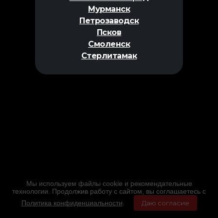
Мурманск
Петрозаводск
Псков
Смоленск
Стерлитамак
Мы используем файлы cookie и рекомендательные
технологии. Продолжив работу с сайтом, вы соглашаетесь с
Политика конфиденциальности
.
Даю согласие
Главная
Фильмы
Расписание
Меню