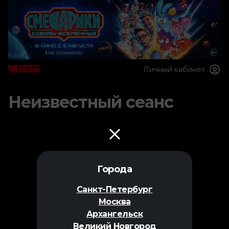
Личный кабинет
Неизвестный сеанс
Города
Санкт-Петербург
Москва
Архангельск
Великий Новгород