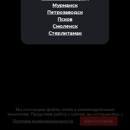
Мурманск
Петрозаводск
Псков
Смоленск
Стерлитамак
Мы используем файлы cookie и рекомендательные
технологии. Продолжив работу с сайтом, вы соглашаетесь с
Политика конфиденциальности
.
Даю согласие
Главная
Фильмы
Расписание
Меню