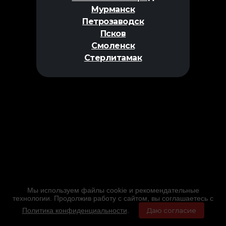
Мурманск
Петрозаводск
Псков
Смоленск
Стерлитамак
Мы используем файлы cookie и рекомендательные
технологии. Продолжив работу с сайтом, вы соглашаетесь с
Политика конфиденциальности
.
Даю согласие
Главная
Фильмы
Расписание
Меню