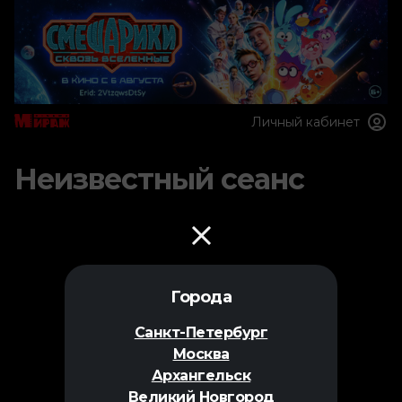
Личный кабинет
Неизвестный сеанс
Города
Санкт-Петербург
Москва
Архангельск
Великий Новгород