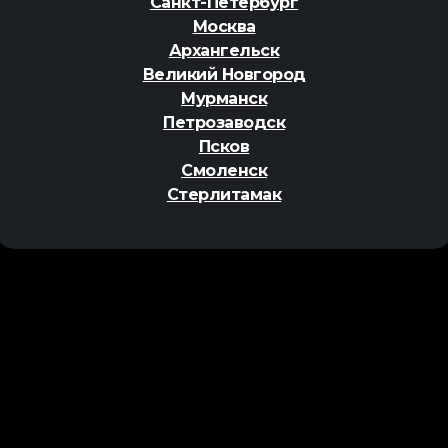
Санкт-Петербург
Москва
Архангельск
Великий Новгород
Сб
Вс
Пн
Вт
Ср
08
09
10
11
12
Мурманск
Петрозаводск
ер
Псков
Смоленск
Стерлитамак