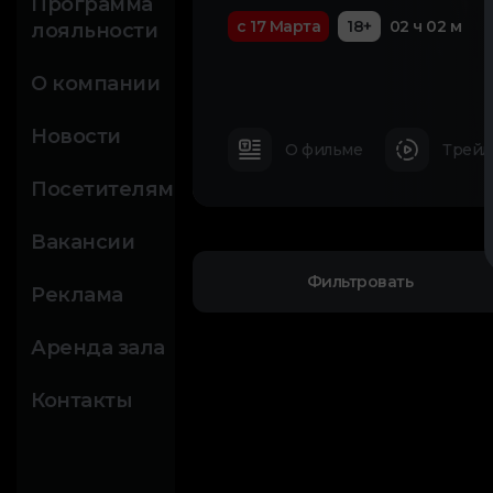
Программа
с 17 Марта
18+
02 ч 02 м
лояльности
О компании
Новости
О фильме
Трейл
Посетителям
Вакансии
Фильтровать
Реклама
Аренда зала
Контакты