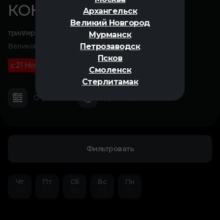
КОНКЛАВ
Архангельск
Великий Новгород
триллер
,
оскар 2025
Мурманск
Петрозаводск
Великобритания, США, 2024
Псков
с 21 Ноября
18+
02 ч 06 м
Смоленск
Стерлитамак
О фильме
Трейлер
Фильтровать
Чт
Пт
Сб
Вс
Пн
06
07
08
09
10