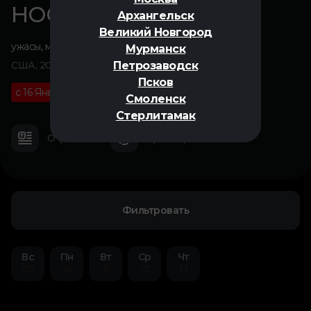
НОСФЕРАТУ
Архангельск
Великий Новгород
ужасы
,
мелодрама
Мурманск
Петрозаводск
США, 2024
Псков
с 16 Января
18+
02 ч 12 м
Смоленск
Стерлитамак
О фильме
Трейлер
Фильтровать
Вс
Пн
Вт
Ср
Чт
09
10
11
12
13