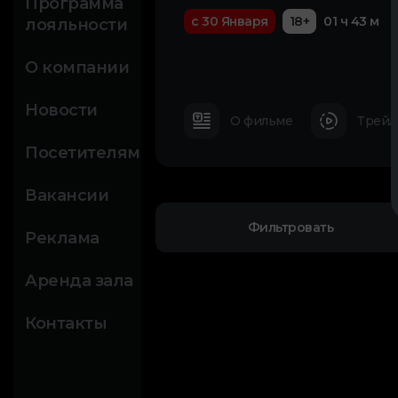
Программа
с 30 Января
18+
01 ч 43 м
лояльности
О компании
Новости
О фильме
Трейл
Посетителям
Вакансии
Фильтровать
Реклама
Аренда зала
Контакты