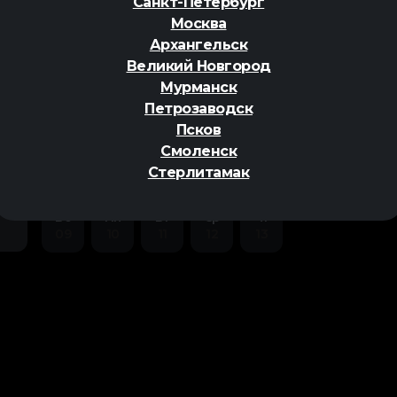
Санкт-Петербург
Москва
Архангельск
Великий Новгород
Мурманск
Петрозаводск
ер
Псков
Смоленск
Стерлитамак
Вс
Пн
Вт
Ср
Чт
09
10
11
12
13