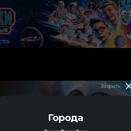
Закрыть
Города
я
,
фэнтези
,