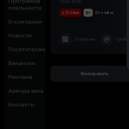
Программа
США, 2025
лояльности
с 31 Мая
6+
01 ч 48 м
О компании
Новости
О фильме
Трейл
Посетителям
Вакансии
Фильтровать
Реклама
Аренда зала
Контакты