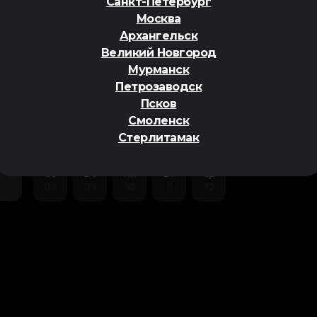
Санкт-Петербург
Москва
Архангельск
Великий Новгород
Мурманск
Петрозаводск
ер
Псков
Смоленск
Стерлитамак
Сб
Вс
Пн
Вт
Ср
08
09
10
11
12