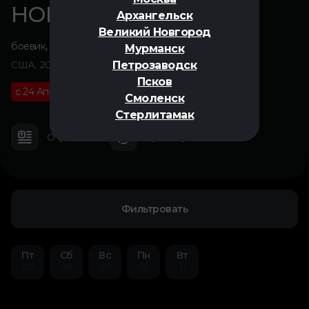
НОВИЧОК
Архангельск
Великий Новгород
боевик
,
триллер
Мурманск
Петрозаводск
США, 2025
Псков
с 24 Апреля
18+
02 ч 02 м
Смоленск
Стерлитамак
О фильме
Трейлер
Фильтровать
Пт
Сб
Вс
Пн
Вт
07
08
09
10
11