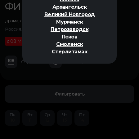
ФИНАЛ
Архангельск
Великий Новгород
драма
,
спорт
Мурманск
Петрозаводск
Россия, 2025
Псков
с 08 Мая
12+
01 ч 40 м
Смоленск
Стерлитамак
О фильме
Трейлер
Фильтровать
Пн
Вт
Ср
Чт
Пт
10
11
12
13
14