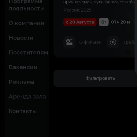
Программа
приключения
,
мультфильм
,
семейн
лояльности
Россия, 2025
с 28 Августа
6+
01 ч 20 м
О компании
Новости
О фильме
Трейл
Посетителям
Вакансии
Фильтровать
Реклама
Аренда зала
Контакты