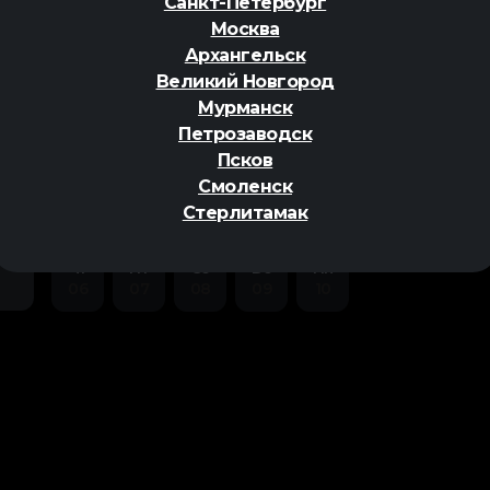
Санкт-Петербург
ый
Москва
Архангельск
Великий Новгород
Мурманск
Петрозаводск
ер
Псков
Смоленск
Стерлитамак
Чт
Пт
Сб
Вс
Пн
06
07
08
09
10