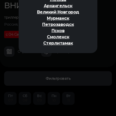
ВНИЗ
Архангельск
Великий Новгород
триллер
,
драма
Мурманск
Петрозаводск
Россия, 2025
Псков
с 04 Сентября
18+
01 ч 30 м
Смоленск
Стерлитамак
О фильме
Трейлер
Фильтровать
Пт
Сб
Вс
Пн
Вт
07
08
09
10
11