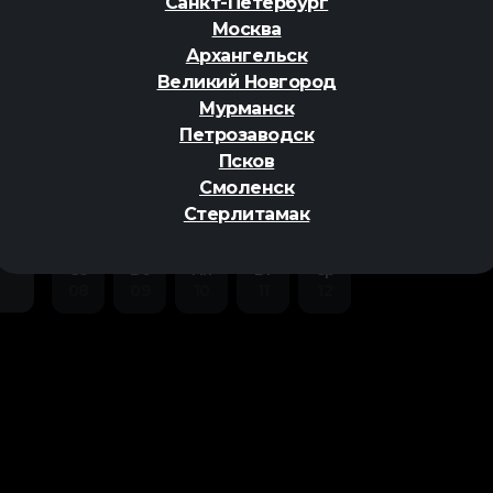
Санкт-Петербург
Москва
Архангельск
Великий Новгород
Мурманск
Петрозаводск
ер
Псков
Смоленск
Стерлитамак
Сб
Вс
Пн
Вт
Ср
08
09
10
11
12