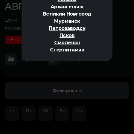
АВГУСТ
Архангельск
Великий Новгород
драма
Мурманск
Петрозаводск
Россия, 2025
Псков
с 25 Сентября
16+
02 ч 00 м
Смоленск
Стерлитамак
О фильме
Трейлер
Фильтровать
Чт
Пт
Сб
Вс
Пн
06
07
08
09
10