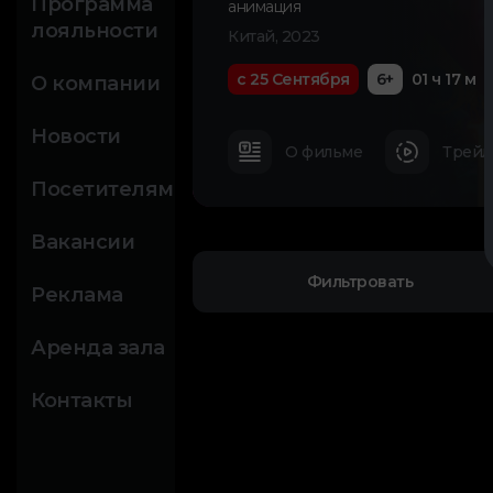
Программа
анимация
лояльности
Китай, 2023
с 25 Сентября
6+
01 ч 17 м
О компании
Новости
О фильме
Трейл
Посетителям
Вакансии
Фильтровать
Реклама
Аренда зала
Контакты