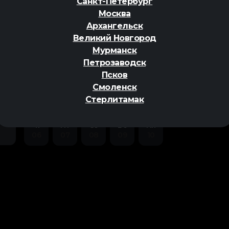
Санкт-Петербург
Москва
Архангельск
Великий Новгород
Мурманск
Петрозаводск
ер
Псков
Смоленск
Стерлитамак
Чт
Пт
Сб
Вс
Пн
06
07
08
09
10