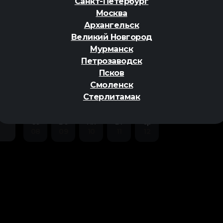
Санкт-Петербург
Москва
Архангельск
Великий Новгород
Мурманск
Петрозаводск
Псков
Смоленск
ер
Стерлитамак
Сб
Вс
Пн
Вт
Ср
08
09
10
11
12