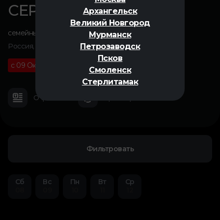
СЕРАФИМА
Архангельск
Великий Новгород
семейный
,
анимация
Мурманск
Петрозаводск
Россия, 2025
Псков
с 09 Октября
6+
01 ч 18 м
Смоленск
Стерлитамак
О фильме
Трейлер
Фильтровать
Сб
Вс
Пн
Вт
Ср
08
09
10
11
12