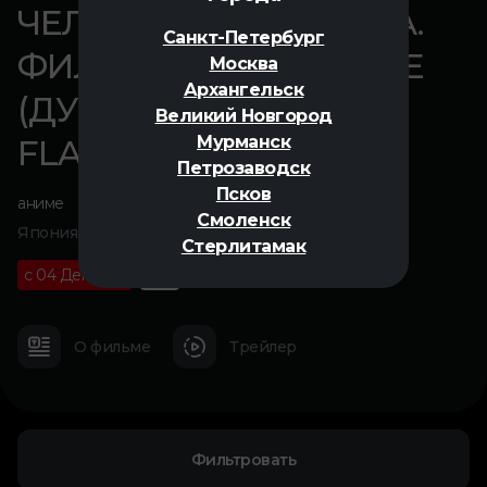
ЧЕЛОВЕК-БЕНЗОПИЛА.
Санкт-Петербург
ФИЛЬМ: ИСТОРИЯ РЕЗЕ
Москва
Архангельск
(ДУБЛЯЖ ОТ СТУДИИ
Великий Новгород
Мурманск
FLARROW FILMS)
Петрозаводск
Псков
аниме
Смоленск
Япония, 2025
Стерлитамак
с 04 Декабря
18+
01 ч 39 м
О фильме
Трейлер
Фильтровать