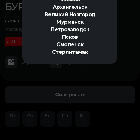
БУРАТИНО
Архангельск
Великий Новгород
сказка
Мурманск
Петрозаводск
Россия, 2025
Псков
с 01 Января
6+
01 ч 55 м
Смоленск
Стерлитамак
О фильме
Трейлер
Фильтровать
Пт
Сб
Вс
Пн
Вт
07
08
09
10
11