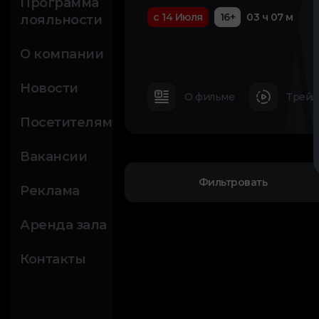
Программа
с 14 Июля
16+
03 ч 07 м
лояльности
О компании
Новости
О фильме
Трейл
Посетителям
Вакансии
Фильтровать
Реклама
Аренда зала
Контакты