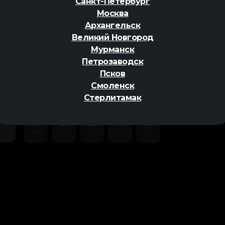
Санкт-Петербург
Москва
Архангельск
Великий Новгород
Мурманск
Петрозаводск
ер
Псков
Смоленск
Стерлитамак
Пт
Сб
Вс
Пн
Вт
07
08
09
10
11