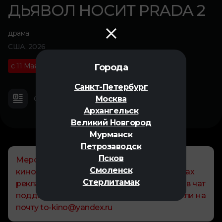
ДЬЯВОЛ НОСИТ PRADA 2
драма
США, 2026
с 11 Мая
16+
01 ч 59 м
Города
Санкт-Петербург
Москва
О фильме
Трейлер
Архангельск
Великий Новгород
Мурманск
Петрозаводск
Псков
Мероприятие организовано проектом "То
Смоленск
кино!". Информация размещается на правах
Стерлитамак
рекламы. По всем вопросам обращайтесь в чат
поддержки "То Кино!" @tokino_help_bot или на
почту to-kino@yandex.ru