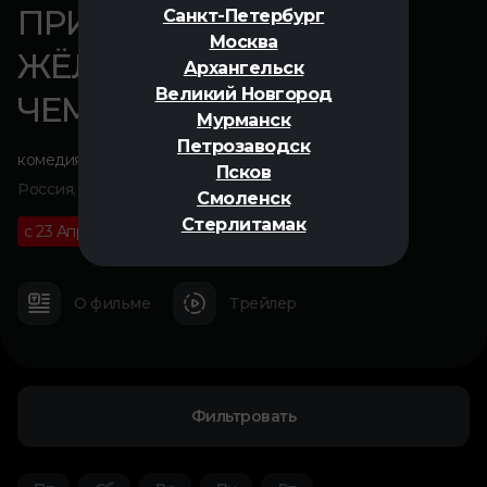
ПРИКЛЮЧЕНИЯ
Санкт-Петербург
Москва
ЖЁЛТОГО
Архангельск
Великий Новгород
ЧЕМОДАНЧИКА
Мурманск
Петрозаводск
комедия
,
приключения
,
фэнтези
,
семейный
Псков
Россия, 2026
Смоленск
Стерлитамак
с 23 Апреля
6+
01 ч 40 м
О фильме
Трейлер
Фильтровать