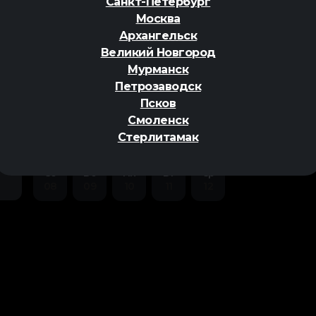
Санкт-Петербург
Москва
Архангельск
Великий Новгород
Мурманск
Петрозаводск
ер
Псков
Смоленск
Стерлитамак
Сб
Вс
Пн
Вт
Ср
08
09
10
11
12