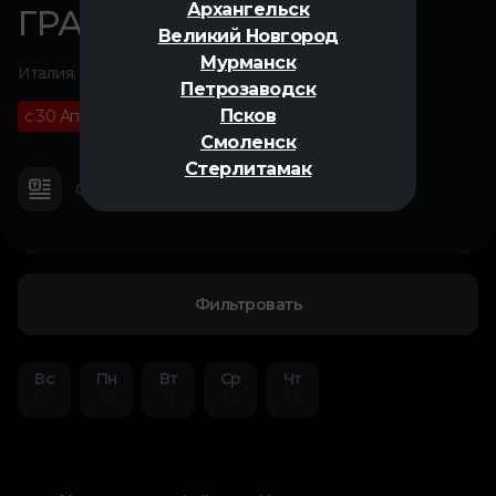
Архангельск
ГРАЦИЯ
Великий Новгород
Мурманск
Италия, 2025
Петрозаводск
Псков
с 30 Апреля
18+
02 ч 12 м
Смоленск
Стерлитамак
О фильме
Трейлер
Фильтровать
Вс
Пн
Вт
Ср
Чт
09
10
11
12
13