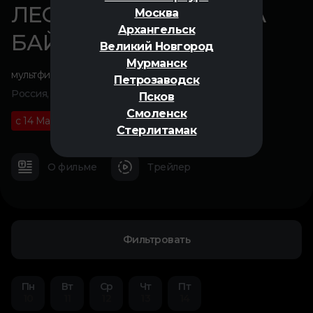
ЛЕО И ТИГ. ДОРОГА НА
Москва
Архангельск
БАЙКАЛ
Великий Новгород
Мурманск
мультфильм
Петрозаводск
Россия, 2026
Псков
Смоленск
с 14 Мая
0+
01 ч 05 м
Стерлитамак
О фильме
Трейлер
Фильтровать
Пн
Вт
Ср
Чт
Пт
10
11
12
13
14