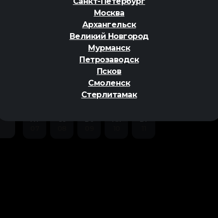
Санкт-Петербург
фэнтези
,
Москва
Архангельск
Великий Новгород
Мурманск
Петрозаводск
Псков
ер
Смоленск
Стерлитамак
Пт
Сб
Вс
Пн
Вт
07
08
09
10
11