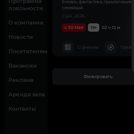
Программа
боевик
,
фантастика
,
приключения
,
лояльности
семейный
США, 2026
О компании
с 30 Мая
16+
02 ч 12 м
Новости
О фильме
Трейл
Посетителям
Вакансии
Фильтровать
Реклама
Аренда зала
Контакты