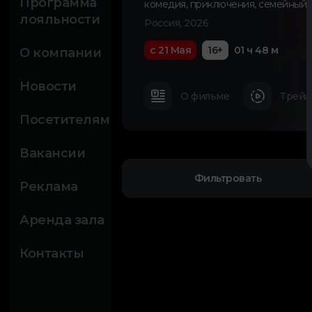
Программа
комедия
,
приключения
,
семейный
лояльности
Россия, 2026
с 21 Мая
16+
01 ч 48 м
О компании
Новости
О фильме
Трейл
Посетителям
Вакансии
Фильтровать
Реклама
Аренда зала
Контакты