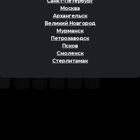
Санкт-Петербург
Москва
Архангельск
Великий Новгород
Мурманск
Петрозаводск
ер
Псков
Смоленск
Стерлитамак
Пт
Сб
Вс
Пн
Вт
07
08
09
10
11