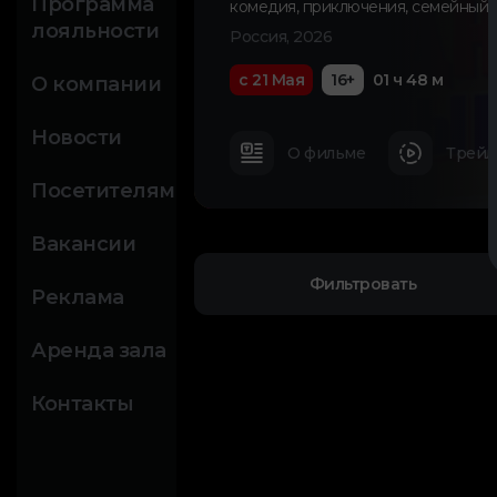
Программа
комедия
,
приключения
,
семейный
лояльности
Россия, 2026
с 21 Мая
16+
01 ч 48 м
О компании
Новости
О фильме
Трейл
Посетителям
Вакансии
Фильтровать
Реклама
Аренда зала
Контакты