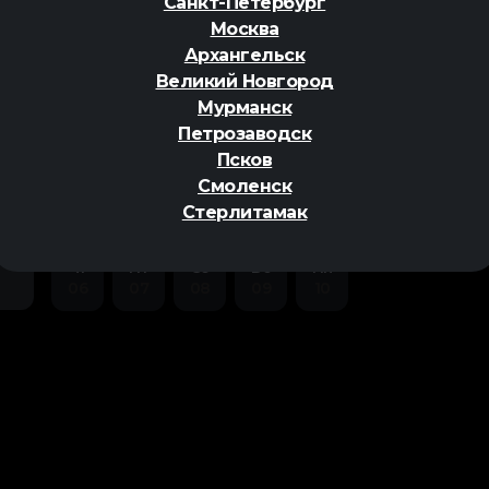
Санкт-Петербург
Москва
Архангельск
Великий Новгород
Мурманск
Петрозаводск
ер
Псков
Смоленск
Стерлитамак
Чт
Пт
Сб
Вс
Пн
06
07
08
09
10