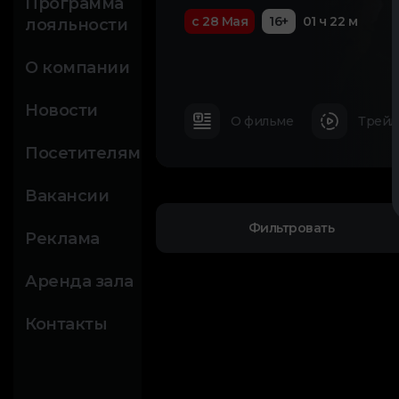
Программа
с 28 Мая
16+
01 ч 22 м
лояльности
О компании
Новости
О фильме
Трейл
Посетителям
Вакансии
Фильтровать
Реклама
Аренда зала
Контакты