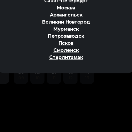
Санкт-Петербург
Москва
Архангельск
Великий Новгород
Мурманск
Петрозаводск
ер
Псков
Смоленск
Стерлитамак
Вс
Пн
Вт
Ср
Чт
09
10
11
12
13