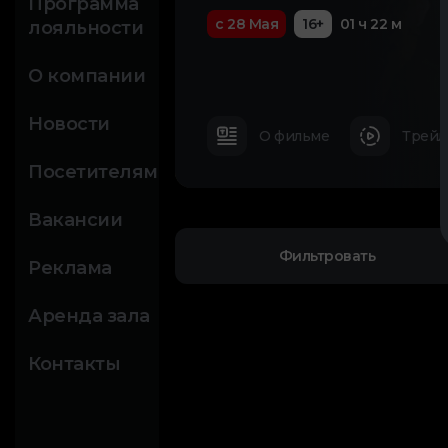
Программа
с 28 Мая
16+
01 ч 22 м
лояльности
О компании
Новости
О фильме
Трейл
Посетителям
Вакансии
Фильтровать
Реклама
Аренда зала
Контакты