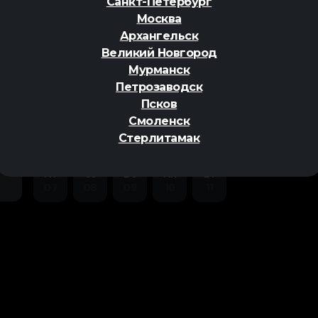
Санкт-Петербург
Москва
Архангельск
Великий Новгород
Мурманск
Петрозаводск
ер
Псков
Смоленск
Стерлитамак
Пт
Сб
Вс
Пн
Вт
07
08
09
10
11