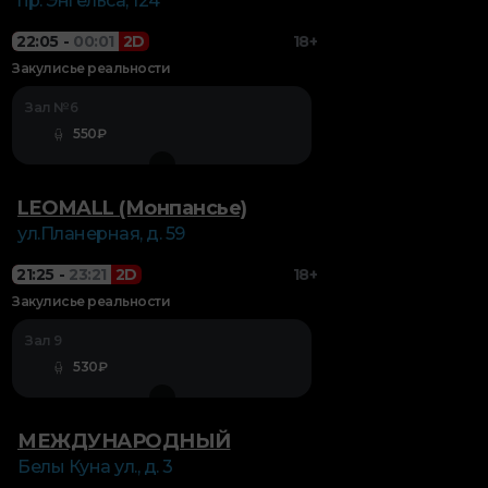
пр. Энгельса, 124
22:05
-
00:01
2D
18+
Закулисье реальности
Зал №6
550₽
LEOMALL (Монпансье)
ул.Планерная, д. 59
21:25
-
23:21
2D
18+
Закулисье реальности
Зал 9
530₽
МЕЖДУНАРОДНЫЙ
Белы Куна ул., д. 3