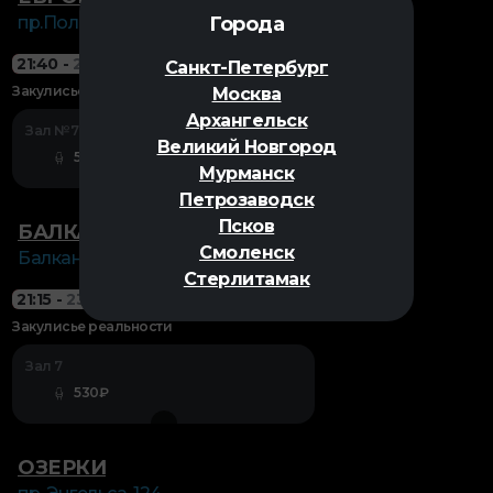
Города
пр.Полюстровский, д.84а
21:40
-
23:36
2D
18+
Санкт-Петербург
Закулисье реальности
Москва
Архангельск
Зал №7
Великий Новгород
570₽
Мурманск
Петрозаводск
Псков
БАЛКАНИЯ NOVA-2
Смоленск
Балканская пл.,5
Стерлитамак
21:15
-
23:11
2D
18+
Закулисье реальности
Зал 7
530₽
ОЗЕРКИ