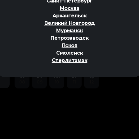
Санкт-Петербург
Москва
Архангельск
Великий Новгород
Мурманск
Петрозаводск
ер
Псков
Смоленск
Стерлитамак
Сб
Вс
Пн
Вт
Ср
08
09
10
11
12