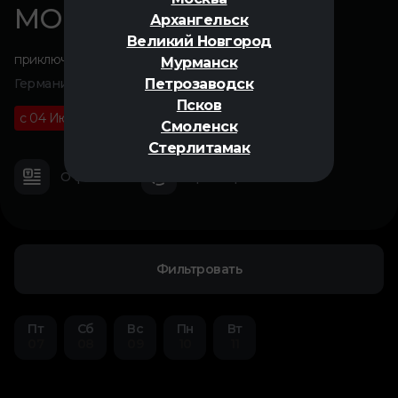
МОМО
Архангельск
Великий Новгород
приключения
,
фэнтези
Мурманск
Петрозаводск
Германия, 2025
Псков
с 04 Июня
12+
01 ч 32 м
Смоленск
Стерлитамак
О фильме
Трейлер
Фильтровать
Пт
Сб
Вс
Пн
Вт
07
08
09
10
11