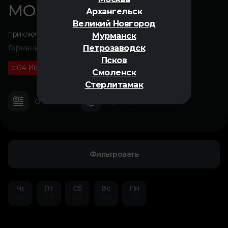
МОМО
Архангельск
Великий Новгород
приключения
,
фэнтези
Мурманск
Петрозаводск
Германия, 2025
Псков
с 04 Июня
12+
01 ч 32 м
Смоленск
Стерлитамак
О фильме
Трейлер
Фильтровать
Чт
Пт
Сб
Вс
Пн
06
07
08
09
10