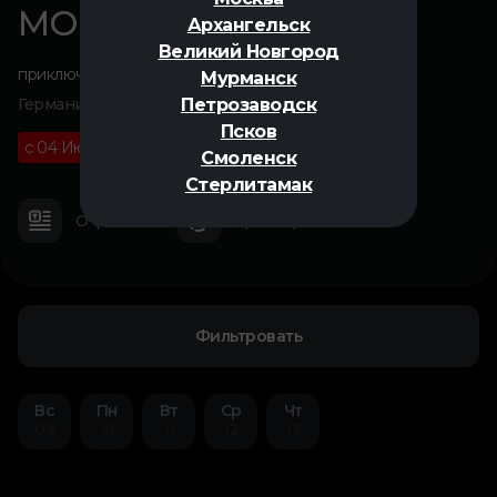
МОМО
Архангельск
Великий Новгород
приключения
,
фэнтези
Мурманск
Петрозаводск
Германия, 2025
Псков
с 04 Июня
12+
01 ч 32 м
Смоленск
Стерлитамак
О фильме
Трейлер
Фильтровать
Вс
Пн
Вт
Ср
Чт
09
10
11
12
13