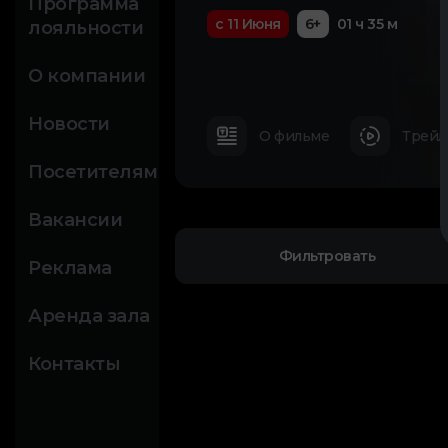
Программа
с 11 Июня
6+
01 ч 35 м
лояльности
О компании
Новости
О фильме
Трейл
Посетителям
Вакансии
Фильтровать
Реклама
Аренда зала
Контакты