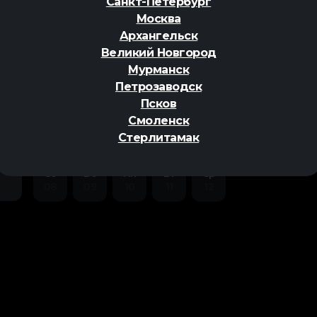
Санкт-Петербург
Москва
Архангельск
Великий Новгород
Мурманск
Петрозаводск
ер
Псков
Смоленск
Стерлитамак
Сб
Вс
Пн
Вт
Ср
08
09
10
11
12