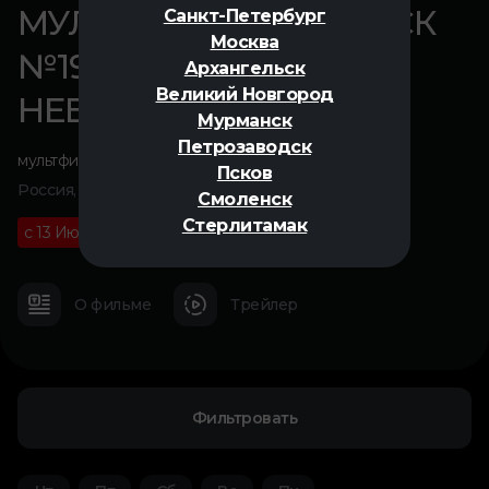
МУЛЬТ В КИНО. ВЫПУСК
Санкт-Петербург
Москва
№196. ЛЕТНИЕ
Архангельск
Великий Новгород
НЕБЫЛИЦЫ
Мурманск
Петрозаводск
мультфильм
Псков
Россия, 2026
Смоленск
Стерлитамак
с 13 Июня
0+
00 ч 50 м
О фильме
Трейлер
Фильтровать