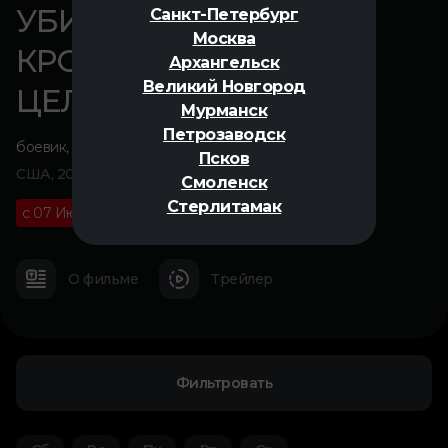
УБИТЬ БИЛЛА:
Санкт-Петербург
Москва
КРОВАВОЕ ДЕЛО
Архангельск
Великий Новгород
ЦЕЛИКОМ
Мурманск
Петрозаводск
боевик
,
криминал
Псков
США, 2006
Смоленск
Стерлитамак
с 07 Июня
18+
04 ч 41 м
О фильме
Трейлер
Фильтровать