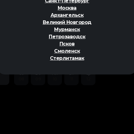
Санкт-Петербург
фэнтези
Москва
Архангельск
Великий Новгород
Мурманск
Петрозаводск
ер
Псков
Смоленск
Стерлитамак
Сб
Вс
Пн
Вт
Ср
08
09
10
11
12