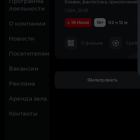
Программа
боевик
,
фантастика
,
приключения
,
лояльности
США, 2026
с 18 Июня
16+
02 ч 12 м
О компании
Новости
О фильме
Трейл
Посетителям
Вакансии
Фильтровать
Реклама
Аренда зала
Контакты