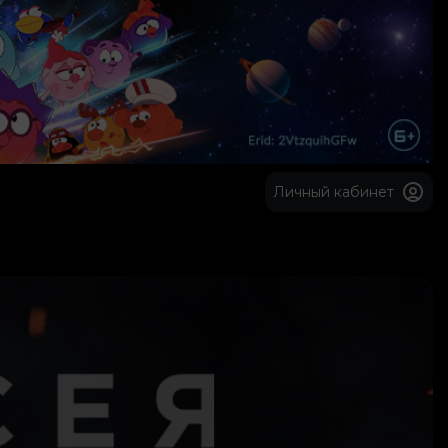
Личный кабинет