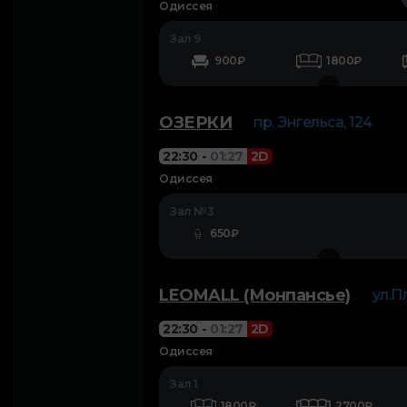
Одиссея
Зал 9
900₽
1800₽
ОЗЕРКИ
пр. Энгельса, 124
22:30
-
01:27
2D
Одиссея
Зал №3
650₽
LEOMALL (Монпансье)
ул.П
22:30
-
01:27
2D
Одиссея
Зал 1
1800₽
2700₽