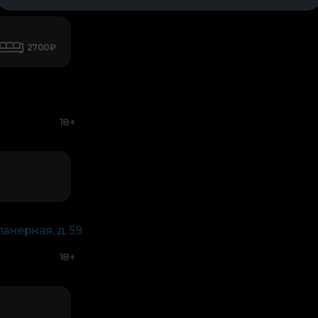
2700₽
18+
ланерная, д. 59
18+