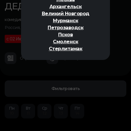
ДЕД ФОМИЧ
Архангельск
Великий Новгород
комедия
,
семейный
Мурманск
Петрозаводск
Россия, 2026
Псков
с 02 Июля
12+
01 ч 40 м
Смоленск
Стерлитамак
О фильме
Трейлер
Фильтровать
Пн
Вт
Ср
Чт
Пт
10
11
12
13
14