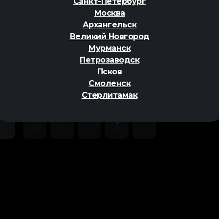
Санкт-Петербург
Москва
Архангельск
Великий Новгород
Мурманск
Петрозаводск
ер
Псков
Смоленск
Стерлитамак
Вс
Пн
Вт
Ср
Чт
09
10
11
12
13