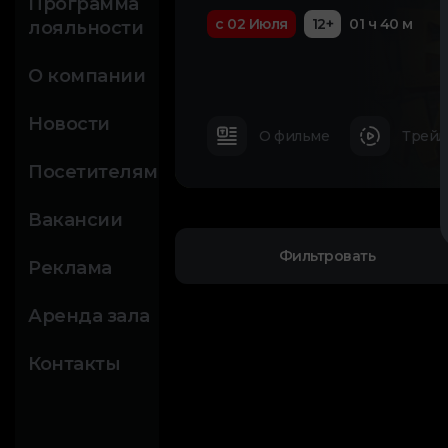
Программа
с 02 Июля
12+
01 ч 40 м
лояльности
О компании
Новости
О фильме
Трейл
Посетителям
Вакансии
Фильтровать
Реклама
Аренда зала
Контакты