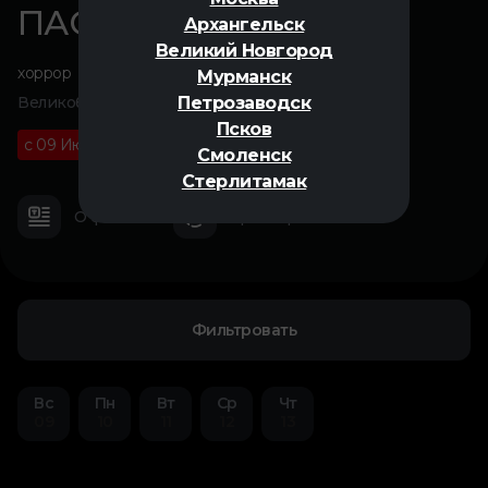
ПАСТЬ
Архангельск
Великий Новгород
хоррор
Мурманск
Петрозаводск
Великобритания, 2026
Псков
с 09 Июля
18+
01 ч 32 м
Смоленск
Стерлитамак
О фильме
Трейлер
Фильтровать
Вс
Пн
Вт
Ср
Чт
09
10
11
12
13