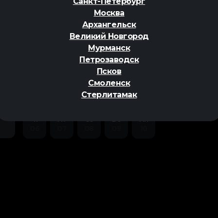
Санкт-Петербург
м
,
аниме
Москва
Архангельск
Великий Новгород
Мурманск
Петрозаводск
ер
Псков
Смоленск
Стерлитамак
Чт
Пт
Сб
Вс
Пн
06
07
08
09
10