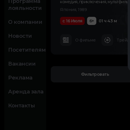
Программа
комедия
,
приключения
,
мультфиль
лояльности
Япония, 1989
с 16 Июля
6+
01 ч 43 м
О компании
Новости
О фильме
Трейл
Посетителям
Вакансии
Фильтровать
Реклама
Аренда зала
Контакты