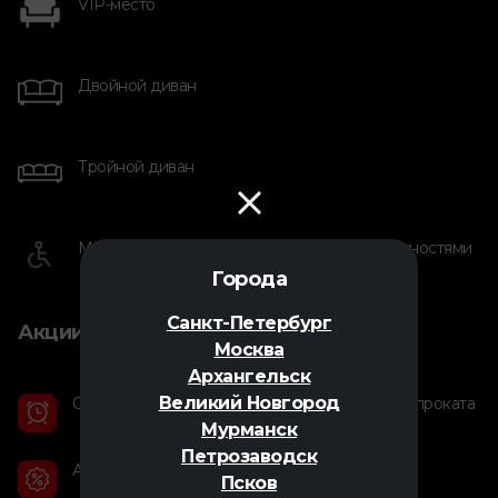
VIP-место
Двойной диван
Тройной диван
Место для людей с ограниченными возможностями
Города
Санкт-Петербург
Акции
Москва
Архангельск
Великий Новгород
Специальный тариф на фильмы, уходящие из проката
Мурманск
Петрозаводск
Акционный тариф
Псков