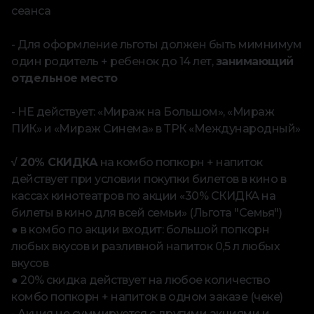
сеанса
- Для оформление льготы должен быть мимнимум
один родитель + ребенок до 14 лет,
занимающий
отдельное место
- НЕ действует: «Мираж на Большом», «Мираж
ПИК» и «Мираж Синема» в ТРК «Международный»
⠀
√ 20% СКИДКА
на комбо попкорн + напиток
действует при условии покупки билетов в кино в
кассах кинотеатров по акции «30% СКИДКА на
билеты в кино для всей семьи» (Льгота "Семья")
● в комбо по акции входит: большой попкорн
любых вкусов и разливной напиток 0,5 л любых
вкусов
● 20% скидка действует на любое количество
комбо попкорн + напиток в одном заказе (чеке)
- Акция не суммируется с другими акциями и