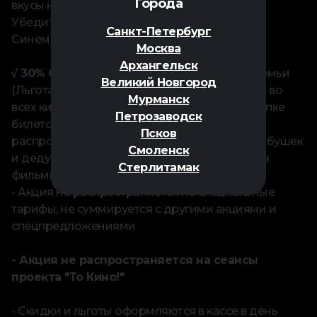
Города
вкусы нашего попкорна.
Убедитесь сами: праздник живет в "Мираж
Санкт-Петербург
Синема"!
Москва
⠀
Архангельск
√ 30% СКИДКА
на билеты в кино для всей семьи
Великий Новгород
(Льгота "Семья") действует все дни недели ● во
Мурманск
всех кинотеатрах "Мираж Синема" при покупке
Петрозаводск
билетов в кассах ● на стандартные места ●
Псков
распространяется на родителей (а также бабушек
Смоленск
и дедушек) с детьми до 14 лет ● действует на
Стерлитамак
фильмы 0+, 6+, 12+
- Акция не распространяется на специальные
тарифы, не суммируется с другими акциями и
спецпредложениями
- Акция не распространяется на сеансы
проекта "То Кино!"
- Скидки и льготы оформляются в кассе в день