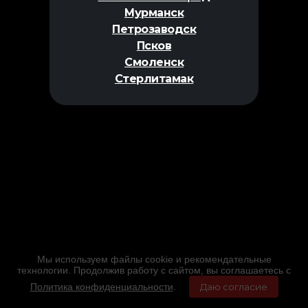
Мурманск
Петрозаводск
Псков
Смоленск
Стерлитамак
Мы используем файлы cookie и рекомендательные
технологии. Продолжив работу с сайтом, вы соглашаетесь с
Политика конфиденциальности
.
Даю согласие
Главная
Фильмы
Расписание
Меню